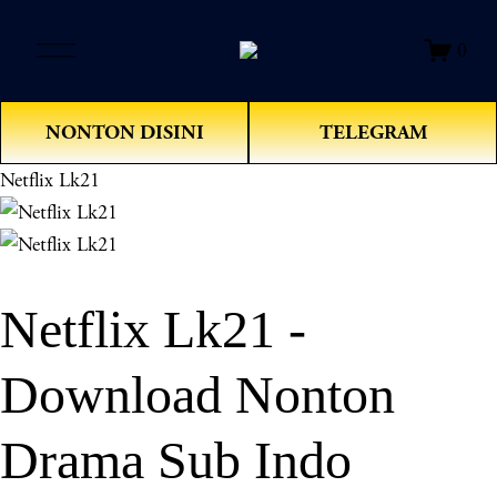
O
0
p
e
n
NONTON DISINI
TELEGRAM
M
e
Netflix Lk21
n
u
Netflix Lk21 -
Download Nonton
Drama Sub Indo