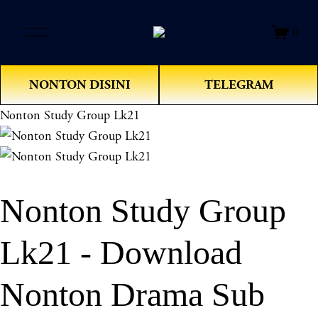
O
0
p
e
n
NONTON DISINI
TELEGRAM
M
e
Nonton Study Group Lk21
n
u
Nonton Study Group
Lk21 - Download
Nonton Drama Sub